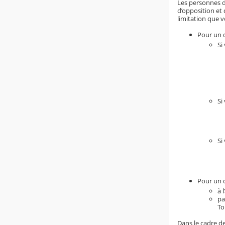
Les personnes do
d’opposition et 
limitation que v
Pour un d
Si
Si
Si
Pour un d
à 
pa
To
Dans le cadre de