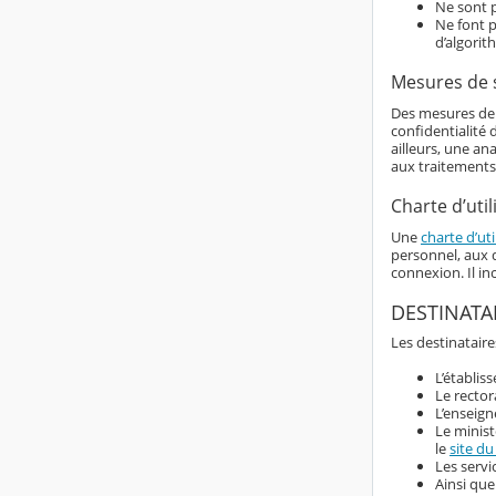
Ne sont p
Ne font p
d’algorit
Mesures de 
Des mesures de s
confidentialité
ailleurs, une an
aux traitements
Charte d’util
Une
charte d’uti
personnel, aux d
connexion. Il i
DESTINATA
Les destinataire
L’établis
Le rector
L’enseign
Le minist
le
site du
Les servi
Ainsi que