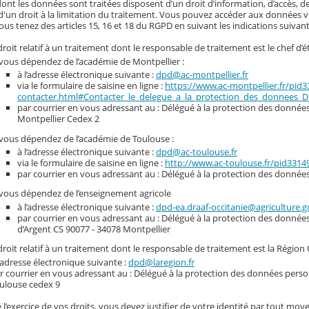
nt les données sont traitées disposent d’un droit d’information, d’accès, de
d'un droit à la limitation du traitement. Vous pouvez accéder aux données vou
ous tenez des articles 15, 16 et 18 du RGPD en suivant les indications suivant
roit relatif à un traitement dont le responsable de traitement est le chef d’é
 vous dépendez de l’académie de Montpellier :
à l’adresse électronique suivante :
dpd@ac-montpellier.fr
via le formulaire de saisine en ligne :
https://www.ac-montpellier.fr/pid
contacter.html#Contacter_le_delegue_a_la_protection_des_donnees_
par courrier en vous adressant au : Délégué à la protection des données 
Montpellier Cedex 2
 vous dépendez de l’académie de Toulouse :
à l’adresse électronique suivante :
dpd@ac-toulouse.fr
via le formulaire de saisine en ligne :
http://www.ac-toulouse.fr/pid331
par courrier en vous adressant au : Délégué à la protection des donnée
 vous dépendez de l’enseignement agricole
à l’adresse électronique suivante :
dpd-ea.draaf-occitanie@agriculture.g
par courrier en vous adressant au : Délégué à la protection des donnée
d’Argent CS 90077 - 34078 Montpellier
roit relatif à un traitement dont le responsable de traitement est la Région 
l’adresse électronique suivante :
dpd@laregion.fr
r courrier en vous adressant au : Délégué à la protection des données person
ulouse cedex 9
 l’exercice de vos droits, vous devez justifier de votre identité par tout moye