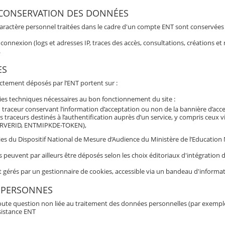
 CONSERVATION DES DONNÉES
aractère personnel traitées dans le cadre d'un compte ENT sont conservées po
connexion (logs et adresses IP, traces des accès, consultations, créations 
.
ES
ectement déposés par l’ENT portent sur :
ies techniques nécessaires au bon fonctionnement du site :
 traceur conservant l’information d’acceptation ou non de la bannière d’acc
s traceurs destinés à l’authentification auprès d’un service, y compris ceux 
RVERID, ENTMIPKDE-TOKEN),
es du Dispositif National de Mesure d’Audience du Ministère de l’Education Nat
s peuvent par ailleurs être déposés selon les choix éditoriaux d'intégratio
t gérés par un gestionnaire de cookies, accessible via un bandeau d'informat
 PERSONNES
oute question non liée au traitement des données personnelles (par exemple b
sistance ENT