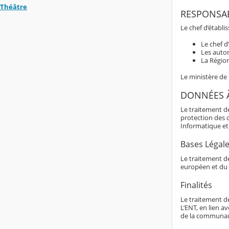
Théâtre
RESPONSAB
Le chef d’établi
Le chef d
Les autor
La Région
Le ministère de
DONNÉES 
Le traitement d
protection des 
Informatique et 
Bases Légal
Le traitement de
européen et du 
Finalités
Le traitement d
L’ENT, en lien av
de la communaut