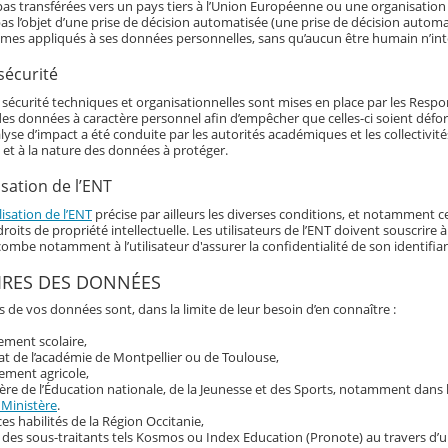
as transférées vers un pays tiers à l’Union Européenne ou une organisation 
as l’objet d’une prise de décision automatisée (une prise de décision automat
hmes appliqués à ses données personnelles, sans qu’aucun être humain n’int
sécurité
écurité techniques et organisationnelles sont mises en place par les Responsa
 des données à caractère personnel afin d’empêcher que celles-ci soient déf
alyse d’impact a été conduite par les autorités académiques et les collectivi
 et à la nature des données à protéger.
isation de l’ENT
lisation de l’ENT
précise par ailleurs les diverses conditions, et notamment ce
roits de propriété intellectuelle. Les utilisateurs de l’ENT doivent souscrir
ncombe notamment à l’utilisateur d'assurer la confidentialité de son identif
IRES DES DONNÉES
s de vos données sont, dans la limite de leur besoin d’en connaître :
sement scolaire,
at de l’académie de Montpellier ou de Toulouse,
ement agricole,
ère de l’Éducation nationale, de la Jeunesse et des Sports, notamment dans
 Ministère
.
ces habilités de la Région Occitanie,
 des sous-traitants tels Kosmos ou Index Education (Pronote) au travers d’u