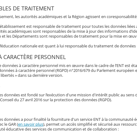
LES DE TRAITEMENT
ssement, les autorités académiques et la Région agissent en coresponsabilité
’établissement est responsable de traitement pour toutes les données liée
ités académiques sont responsables de la mise à jour des informations d’ide
 et les Départements sont responsables de traitement pour la mise en œuvre
 l’éducation nationale est quant à lui responsable du traitement de données
À CARACTÈRE PERSONNEL
e données à caractère personnel mis en œuvre dans le cadre de l’ENT est éta
données à caractère personnel (RGPD) n°2016/679 du Parlement européen et du 
libertés » dans sa dernière version.
e
s données est fondé sur l’exécution d'une mission d'intérêt public au sens d
Conseil du 27 avril 2016 sur la protection des données (RGPD).
es données a pour finalité la fourniture d'un service ENT à la communauté é
ec le GAR (
en savoir plus
), permet un accès simplifié et sécurisé aux ressour
é éducative des services de communication et de collaboration :