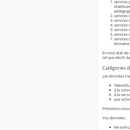
services 
établiss
pédagogi
services d
services 
services 
services 
services 
services 
domaine é
En tout état de 
tel que décrit d
Catégories d
Les données trai
l’identif
à la conn
à la vie s
aux activ
Précisions conc
Vos données :
Ne sont 