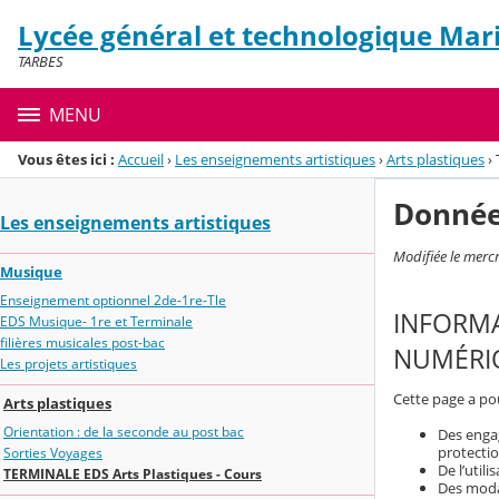
Panneau de gestion des cookies
Lycée général et technologique Mari
Menu de la rubrique
Contenu
TARBES
MENU
Vous êtes ici :
Accueil
›
Les enseignements artistiques
›
Arts plastiques
›
Donnée
Les enseignements artistiques
Modifiée le merc
Musique
Enseignement optionnel 2de-1re-Tle
INFORMA
EDS Musique- 1re et Terminale
filières musicales post-bac
NUMÉRIQ
Les projets artistiques
Cette page a pou
Arts plastiques
Orientation : de la seconde au post bac
Des engag
protecti
Sorties Voyages
De l’util
TERMINALE EDS Arts Plastiques - Cours
Des modal