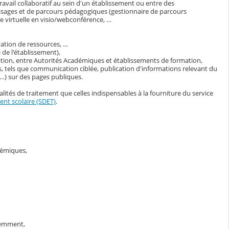
avail collaboratif au sein d'un établissement ou entre des
ssages et de parcours pédagogiques (gestionnaire de parcours
 virtuelle en visio/webconférence, …
vation de ressources, …
de l'établissement),
ation, entre Autorités Académiques et établissements de formation,
, tels que communication ciblée, publication d'informations relevant du
s…) sur des pages publiques.
lités de traitement que celles indispensables à la fourniture du service
nt scolaire (SDET)
.
adémiques,
demment,