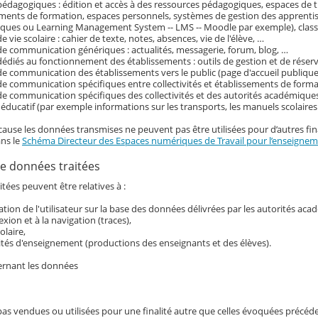
pédagogiques : édition et accès à des ressources pédagogiques, espaces de tr
ements de formation, espaces personnels, systèmes de gestion des apprenti
ques ou Learning Management System -- LMS -- Moodle par exemple), classe
e vie scolaire : cahier de texte, notes, absences, vie de l'élève, …
de communication génériques : actualités, messagerie, forum, blog, …
dédiés au fonctionnement des établissements : outils de gestion et de réser
de communication des établissements vers le public (page d'accueil publique 
de communication spécifiques entre collectivités et établissements de form
de communication spécifiques des collectivités et des autorités académiques
ducatif (par exemple informations sur les transports, les manuels scolaire
cause les données transmises ne peuvent pas être utilisées pour d’autres fina
ans le
Schéma Directeur des Espaces numériques de Travail pour l’enseigneme
e données traitées
tées peuvent être relatives à :
ication de l'utilisateur sur la base des données délivrées par les autorités ac
exion et à la navigation (traces),
colaire,
ités d'enseignement (productions des enseignants et des élèves).
ernant les données
pas vendues ou utilisées pour une finalité autre que celles évoquées précé