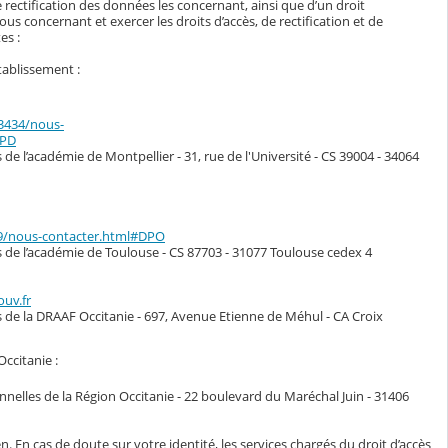
 rectification des données les concernant, ainsi que d’un droit
s concernant et exercer les droits d’accès, de rectification et de
es :
tablissement :
33434/nous-
DPD
de l’académie de Montpellier - 31, rue de l'Université - CS 39004 - 34064
49/nous-contacter.html#DPO
s de l’académie de Toulouse - CS 87703 - 31077 Toulouse cedex 4
ouv.fr
s de la DRAAF Occitanie - 697, Avenue Etienne de Méhul - CA Croix
Occitanie :
nelles de la Région Occitanie - 22 boulevard du Maréchal Juin - 31406
n. En cas de doute sur votre identité, les services chargés du droit d’accès