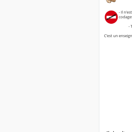
- Il n'e
codage
- Tu n'
C'est un enseig