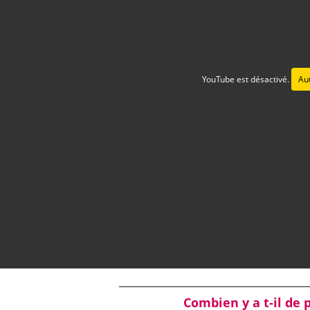
YouTube est désactivé.
Aut
_______________________________________
Combien y a t-il de 