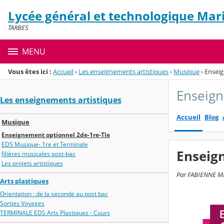
Panneau de gestion des cookies
Lycée général et technologique Mari
Menu de la rubrique
Contenu
TARBES
MENU
Vous êtes ici :
Accueil
›
Les enseignements artistiques
›
Musique
›
Enseig
Enseign
Les enseignements artistiques
Accueil
Blog
Musique
Enseignement optionnel 2de-1re-Tle
EDS Musique- 1re et Terminale
Enseig
filières musicales post-bac
Les projets artistiques
Par FABIENNE MI
Arts plastiques
Orientation : de la seconde au post bac
Sorties Voyages
TERMINALE EDS Arts Plastiques - Cours