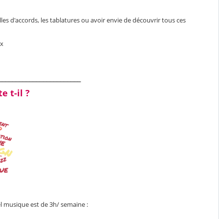
illes d'accords, les tablatures ou avoir envie de découvrir tous ces
ix
________________________
e t-il ?
l musique est de 3h/ semaine :