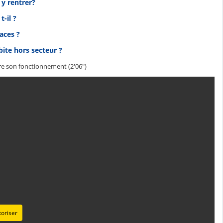
r y rentrer?
t-il ?
laces ?
bite hors secteur ?
re son fonctionnement (2'06")
oriser