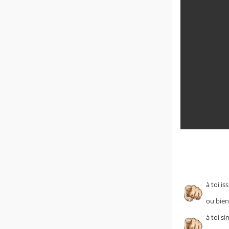
à toi i
ou bien
à toi s