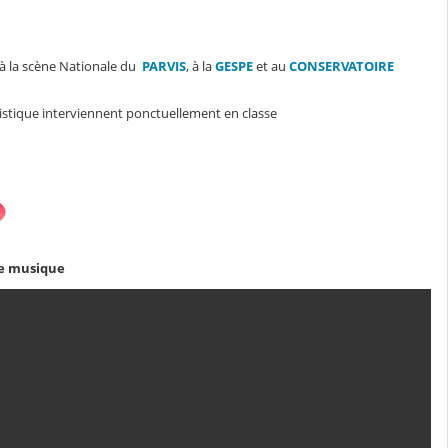
 à la scène Nationale du
PARVIS
, à la
GESPE
et au
CONSERVATOIRE
istique interviennent ponctuellement en classe
 de musique