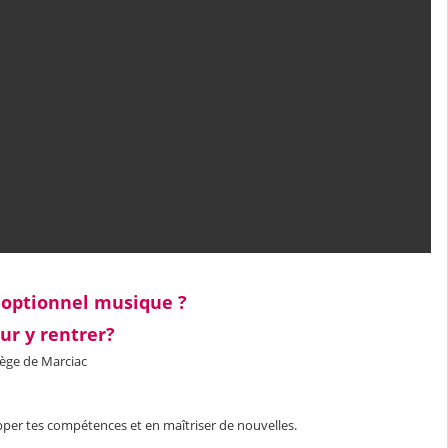
 optionnel musique ?
our y rentrer?
llège de Marciac
pper tes compétences et en maîtriser de nouvelles.