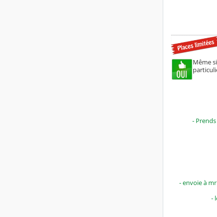
Même si 
particuli
- Prends 
- envoie à m
- 