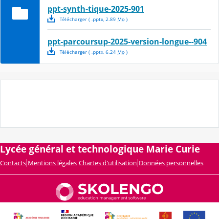
ppt-synth-tique-2025-901
Télécharger
( .
pptx
,
2.89
Mo
)
ppt-parcoursup-2025-version-longue--904
Télécharger
( .
pptx
,
6.24
Mo
)
Lycée général et technologique Marie Curie
Contacts
Mentions légales
Chartes d'utilisation
Données personnelles