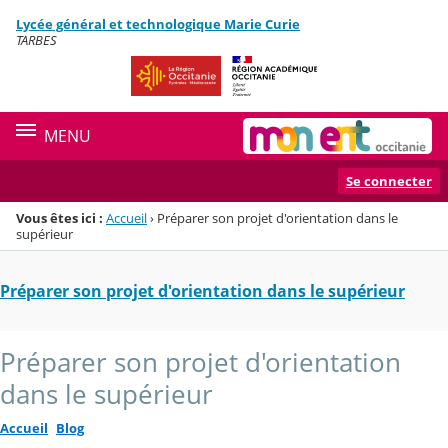
Panneau de gestion des cookies
Lycée général et technologique Marie Curie
Menu de la rubrique
Contenu
TARBES
MENU
Se connecter
Vous êtes ici :
Accueil
›
Préparer son projet d'orientation dans le
supérieur
Préparer son projet d'orientation dans le supérieur
Préparer son projet d'orientation
dans le supérieur
Accueil
Blog