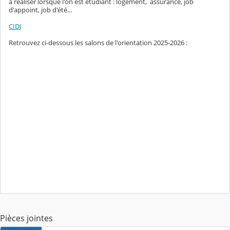
à réaliser lorsque l'on est étudiant : logement, assurance, job
d'appoint, job d'été...
CIDJ
Retrouvez ci-dessous les salons de l'orientation 2025-2026 :
Pièces jointes