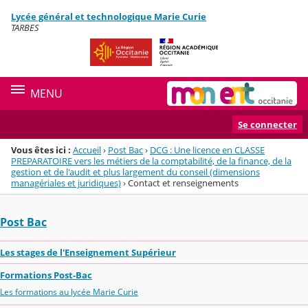
Panneau de gestion des cookies
Lycée général et technologique Marie Curie
Menu de la rubrique
Contenu
TARBES
MENU
Se connecter
Vous êtes ici :
Accueil
›
Post Bac
›
DCG : Une licence en CLASSE
PREPARATOIRE vers les métiers de la comptabilité, de la finance, de la
gestion et de l'audit et plus largement du conseil (dimensions
managériales et juridiques)
›
Contact et renseignements
Post Bac
Les stages de l'Enseignement Supérieur
Formations Post-Bac
Les formations au lycée Marie Curie