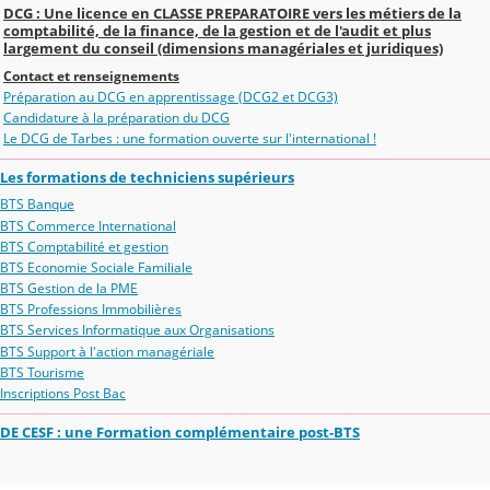
DCG : Une licence en CLASSE PREPARATOIRE vers les métiers de la
comptabilité, de la finance, de la gestion et de l'audit et plus
largement du conseil (dimensions managériales et juridiques)
Contact et renseignements
Préparation au DCG en apprentissage (DCG2 et DCG3)
Candidature à la préparation du DCG
Le DCG de Tarbes : une formation ouverte sur l'international !
Les formations de techniciens supérieurs
BTS Banque
BTS Commerce International
BTS Comptabilité et gestion
BTS Economie Sociale Familiale
BTS Gestion de la PME
BTS Professions Immobilières
BTS Services Informatique aux Organisations
BTS Support à l'action managériale
BTS Tourisme
Inscriptions Post Bac
DE CESF : une Formation complémentaire post-BTS