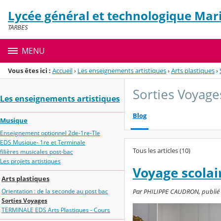
Panneau de gestion des cookies
Lycée général et technologique Mari
Menu de la rubrique
Contenu
TARBES
MENU
Vous êtes ici :
Accueil
›
Les enseignements artistiques
›
Arts plastiques
›
Sorties Voyage
Les enseignements artistiques
Blog
Musique
Enseignement optionnel 2de-1re-Tle
EDS Musique- 1re et Terminale
Tous les articles (10)
filières musicales post-bac
Les projets artistiques
Voyage scolai
Arts plastiques
Orientation : de la seconde au post bac
Par PHILIPPE CAUDRON, publié l
Sorties Voyages
TERMINALE EDS Arts Plastiques - Cours