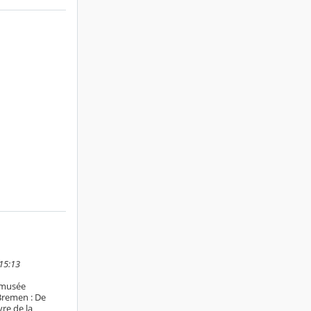
15:13
e musée
Bremen : De
re de la