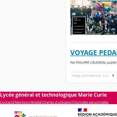
VOYAGE PEDA
Par PHILIPPE CAUDRON, publié l
‹
Page précédente
(-/-)
1
Lycée général et technologique Marie Curie
Contacts
Mentions légales
Chartes d'utilisation
Données personnelles