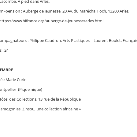
 Lacombe. À pied dans Arles.
i-pension : Auberge de Jeunesse, 20 Av. du Maréchal Foch, 13200 Arles,
- https://www.hifrance.org/auberge-de-jeunesse/arles.html
ompagnateurs : Philippe Caudron, Arts Plastiques – Laurent Boulet, Français
 : 24
TEMBRE
ée Marie Curie
tpellier (Pique nique)
el des Collections, 13 rue de la République,
osmogonies. Zinsou, une collection africaine »