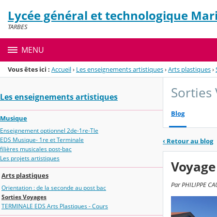
Panneau de gestion des cookies
Lycée général et technologique Mari
Menu de la rubrique
Contenu
TARBES
MENU
Vous êtes ici :
Accueil
›
Les enseignements artistiques
›
Arts plastiques
›
Sorties
Les enseignements artistiques
Blog
Musique
Enseignement optionnel 2de-1re-Tle
EDS Musique- 1re et Terminale
‹
Retour au blog
filières musicales post-bac
Les projets artistiques
Voyage 
Arts plastiques
Par PHILIPPE CAU
Orientation : de la seconde au post bac
Sorties Voyages
TERMINALE EDS Arts Plastiques - Cours