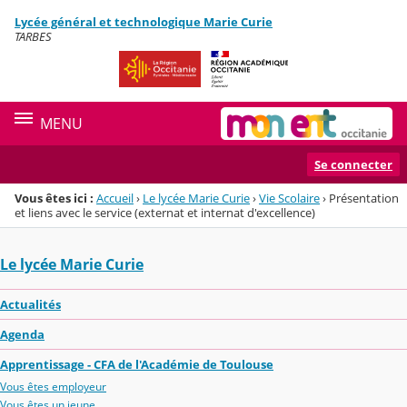
Panneau de gestion des cookies
Lycée général et technologique Marie Curie
Menu de la rubrique
Contenu
TARBES
MENU
Se connecter
Vous êtes ici :
Accueil
›
Le lycée Marie Curie
›
Vie Scolaire
›
Présentation
et liens avec le service (externat et internat d'excellence)
Le lycée Marie Curie
Actualités
Agenda
Apprentissage - CFA de l'Académie de Toulouse
Vous êtes employeur
Vous êtes un jeune