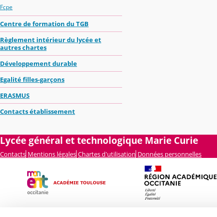
Fcpe
Centre de formation du TGB
Règlement intérieur du lycée et
autres chartes
Développement durable
Egalité filles-garçons
ERASMUS
Contacts établissement
Lycée général et technologique Marie Curie
Contacts
Mentions légales
Chartes d'utilisation
Données personnelles