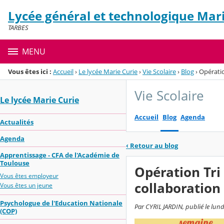
Panneau de gestion des cookies
Lycée général et technologique Mari
Menu de la rubrique
Contenu
TARBES
MENU
Vous êtes ici :
Accueil
›
Le lycée Marie Curie
›
Vie Scolaire
›
Blog
›
Opératio
Vie Scolaire
Le lycée Marie Curie
Accueil
Blog
Agenda
Actualités
Agenda
‹
Retour au blog
Apprentissage - CFA de l'Académie de
Toulouse
Opération Tri 
Vous êtes employeur
collaboration
Vous êtes un jeune
Psychologue de l'Education Nationale
Par CYRIL JARDIN, publié le lun
(COP)