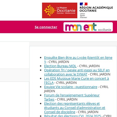
Se connecter
Enquête Bien être au Lycée (bientôt en ligne
!)
- CYRIL JARDIN
Election Bureau MDL
- CYRIL JARDIN
Opération Tri / pesée anti gaspi au SELF en
collaboration avec le SYMAT
- CYRIL JARDIN
Les EDS Musique Marie Curie en concert à
l'ECLA
- CYRIL JARDIN
Equipe Vie scolaire - questionnaire
- CYRIL
JARDIN
Forum de l'enseignement Supérieur
Tarbes
- CYRIL JARDIN
Election des représentants élèves et
étudiants au Conseil d'admnistration et
Conseil de discipline
- CYRIL JARDIN
Résultat des élections CVL 2024 2025
- CYRIL