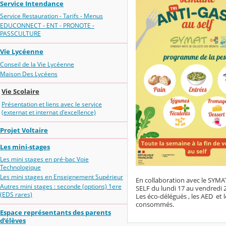
Service Intendance
Service Restauration - Tarifs - Menus
EDUCONNECT - ENT - PRONOTE -
PASSCULTURE
Vie Lycéenne
Conseil de la Vie Lycéenne
Maison Des Lycéens
Vie Scolaire
Présentation et liens avec le service
(externat et internat d'excellence)
Projet Voltaire
Les mini-stages
Les mini stages en pré-bac Voie
Technologique
Les mini stages en Enseignement Supérieur
En collaboration avec le SYMAT,
Autres mini stages : seconde (options) 1ere
SELF du lundi 17 au vendredi
(EDS rares)
Les éco-délégués , les AED et l
consommés.
Espace représentants des parents
d’élèves