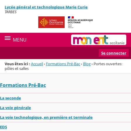
Panneau de gestion des cookies
Lycée général et technologique Marie Curie
Menu de la rubrique
Contenu
TARBES
MENU
Se connecter
Vous êtes ici :
Accueil
›
Formations Pré-Bac
›
Blog
›
Portes ouvertes:
pôles et salles
Formations Pré-Bac
La seconde
La voie générale
La voie technologique, en première et terminale
EDS