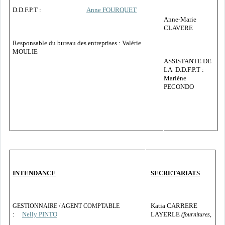
D.D.F.P.T :
Anne FOURQUET
Anne-Marie
CLAVERE
Responsable du bureau des entreprises : Valérie
MOULIE
ASSISTANTE DE
LA D.D.F.P.T :
Marlène
PECONDO
INTENDANCE
SECRETARIATS
Katia CARRERE
GESTIONNAIRE / AGENT COMPTABLE
:
Nelly PINTO
LAYERLE
(fournitures,