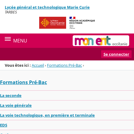
Panneau de gestion des cookies
Lycée général et technologique Marie Curie
Menu de la rubrique
Contenu
TARBES
MENU
Se connecter
Vous êtes ici :
Accueil
›
Formations Pré-Bac
›
Formations Pré-Bac
La seconde
La voie générale
La voie technologique, en première et terminale
EDS