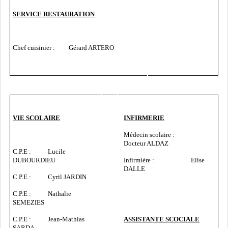
SERVICE RESTAURATION
Chef cuisinier : Gérard ARTERO
VIE SCOLAIRE
INFIRMERIE
Médecin scolaire :
Docteur ALDAZ
C.P.E : Lucile
DUBOURDIEU
Infirmière : Elise
DALLE
C.P.E : Cyril JARDIN
C.P.E : Nathalie
SEMEZIES
C.P.E : Jean-Mathias
ASSISTANTE SCOCIALE
SARDA