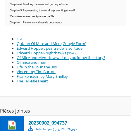
ESF
Quiz on Of Mice and Men (Google Form)
Edward Hopper, peintre de la solitude
Edward Hopper-Nighthawks (1942)
Of Mice and Men-How well do you know the story?
Of mice and men
Life in the US in the 30s
Vincent by Tim Burton
Frankenstein by Mary Shelley
The Tell-Tale Heart
Pièces jointes
20230902_094737
Télécharger
( .
jpg
,
260.26
ko
)