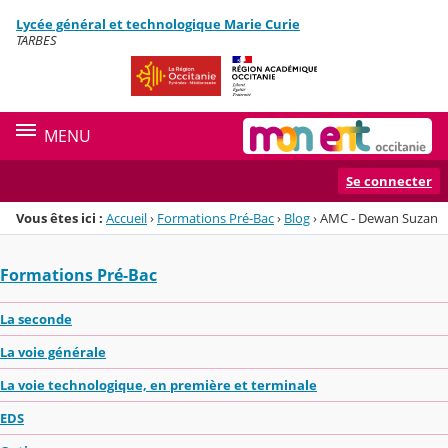
Panneau de gestion des cookies
Lycée général et technologique Marie Curie
Menu de la rubrique
Contenu
TARBES
MENU
Se connecter
Vous êtes ici :
Accueil
›
Formations Pré-Bac
›
Blog
›
AMC - Dewan Suzan
Formations Pré-Bac
La seconde
La voie générale
La voie technologique, en première et terminale
EDS