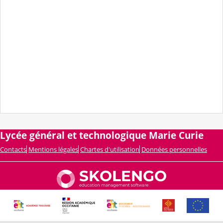
nnnnnnnnnnnnnkkkkkkkk
n
Lycée général et technologique Marie Curie
Contacts
Mentions légales
Chartes d'utilisation
Données personnelles