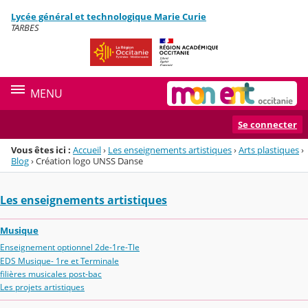
Panneau de gestion des cookies
Lycée général et technologique Marie Curie
Menu de la rubrique
Contenu
TARBES
MENU
Se connecter
Vous êtes ici :
Accueil
›
Les enseignements artistiques
›
Arts plastiques
›
Blog
›
Création logo UNSS Danse
Les enseignements artistiques
Musique
Enseignement optionnel 2de-1re-Tle
EDS Musique- 1re et Terminale
filières musicales post-bac
Les projets artistiques