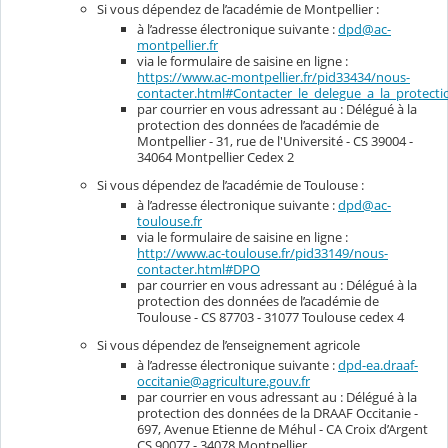
Si vous dépendez de l’académie de Montpellier :
à l’adresse électronique suivante :
dpd@ac-
montpellier.fr
via le formulaire de saisine en ligne :
https://www.ac-montpellier.fr/pid33434/nous-
contacter.html#Contacter_le_delegue_a_la_protec
par courrier en vous adressant au : Délégué à la
protection des données de l’académie de
Montpellier - 31, rue de l'Université - CS 39004 -
34064 Montpellier Cedex 2
Si vous dépendez de l’académie de Toulouse :
à l’adresse électronique suivante :
dpd@ac-
toulouse.fr
via le formulaire de saisine en ligne :
http://www.ac-toulouse.fr/pid33149/nous-
contacter.html#DPO
par courrier en vous adressant au : Délégué à la
protection des données de l’académie de
Toulouse - CS 87703 - 31077 Toulouse cedex 4
Si vous dépendez de l’enseignement agricole
à l’adresse électronique suivante :
dpd-ea.draaf-
occitanie@agriculture.gouv.fr
par courrier en vous adressant au : Délégué à la
protection des données de la DRAAF Occitanie -
697, Avenue Etienne de Méhul - CA Croix d’Argent
CS 90077 - 34078 Montpellier