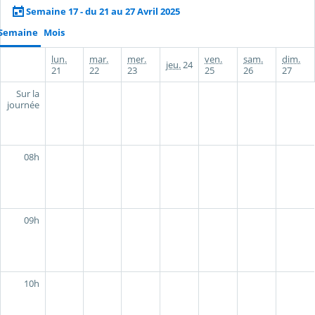
Semaine 17 - du 21 au 27 Avril 2025
Semaine
Mois
lun.
mar.
mer.
ven.
sam.
dim.
jeu.
24
21
22
23
25
26
27
Sur la
journée
08h
09h
10h