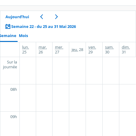
Aujourd’hui
Semaine 22 - du 25 au 31 Mai 2026
Semaine
Mois
lun.
mar.
mer.
ven.
sam.
dim.
jeu.
28
25
26
27
29
30
31
Sur la
journée
08h
09h