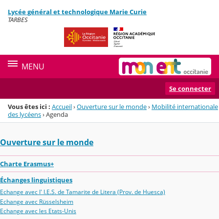
Panneau de gestion des cookies
Lycée général et technologique Marie Curie
Menu de la rubrique
Contenu
TARBES
MENU
Se connecter
Vous êtes ici :
Accueil
›
Ouverture sur le monde
›
Mobilité internationale
des lycéens
›
Agenda
Ouverture sur le monde
Charte Erasmus+
Échanges linguistiques
Echange avec I' I.E.S. de Tamarite de Litera (Prov. de Huesca)
Echange avec Rüsselsheim
Echange avec les Etats-Unis