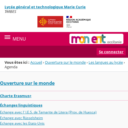
Panneau de gestion des cookies
Lycée général et technologique Marie Curie
Menu de la rubrique
Contenu
TARBES
MENU
Se connecter
Vous êtes ici :
Accueil
›
Ouverture sur le monde
›
Les langues au lycée
›
Agenda
Ouverture sur le monde
Charte Erasmus+
Échanges linguistiques
Echange avec I' I.E.S. de Tamarite de Litera (Prov. de Huesca)
Echange avec Rüsselsheim
Echange avec les Etats-Unis