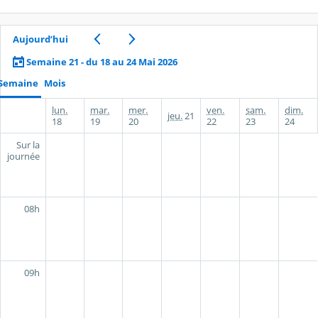
Aujourd’hui
Semaine 21 - du 18 au 24 Mai 2026
Semaine
Mois
lun.
mar.
mer.
ven.
sam.
dim.
jeu.
21
18
19
20
22
23
24
Sur la
journée
08h
09h