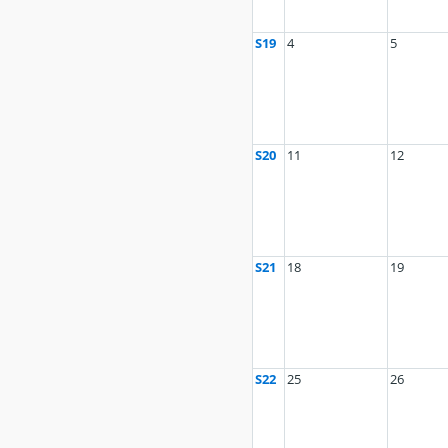
S19
4
5
S20
11
12
S21
18
19
S22
25
26