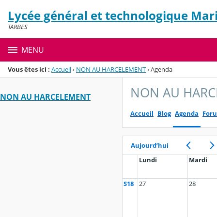
Panneau de gestion des cookies
Lycée général et technologique Mari
Menu de la rubrique
Contenu
TARBES
MENU
Vous êtes ici :
Accueil
›
NON AU HARCELEMENT
›
Agenda
NON AU HARC
NON AU HARCELEMENT
Accueil
Blog
Agenda
For
Aujourd’hui
Lundi
Mardi
S18
27
28