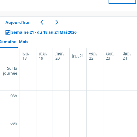
Aujourd’hui
Semaine 21 - du 18 au 24 Mai 2026
Semaine
Mois
lun.
mar.
mer.
ven.
sam.
dim.
jeu.
21
18
19
20
22
23
24
Sur la
journée
08h
09h