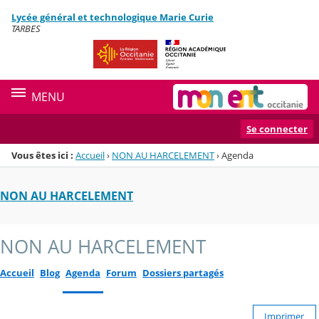
Panneau de gestion des cookies
Lycée général et technologique Marie Curie
Menu de la rubrique
Contenu
TARBES
MENU
Se connecter
Vous êtes ici :
Accueil
›
NON AU HARCELEMENT
›
Agenda
NON AU HARCELEMENT
NON AU HARCELEMENT
Accueil
Blog
Agenda
Forum
Dossiers partagés
Imprimer