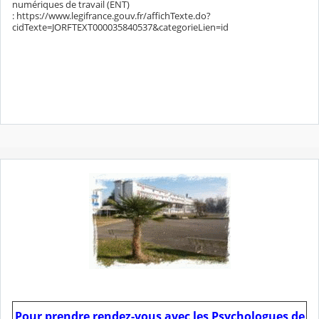
numériques de travail (ENT)
: https://www.legifrance.gouv.fr/affichTexte.do?
cidTexte=JORFTEXT000035840537&categorieLien=id
Pour prendre rendez-vous avec les Psychologues de